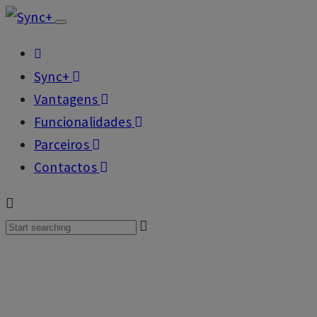
Skip
Skip
Toggle
links
to
navigation
primary
Sync+
navigation
Vantagens
Skip
Funcionalidades
to
Parceiros
content
Contactos