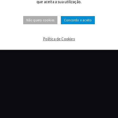
que aceita a sua utilização.
ada para a rede fixa nacional (Decreto-Lei n.º 59/2021, de 14 de 
Não quero cookies
Concordo e aceito
Política de Cookies